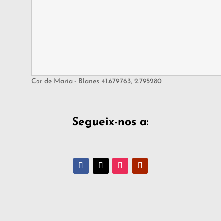
Cor de Maria - Blanes
41.679763
,
2.795280
Segueix-nos a: