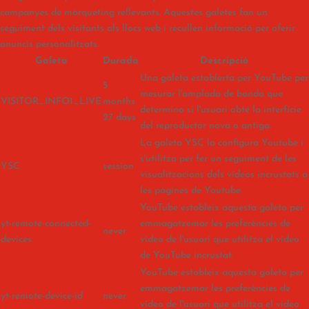
campanyes de màrqueting rellevants. Aquestes galetes fan un
seguiment dels visitants als llocs web i recullen informació per oferir
anuncis personalitzats.
Galeta
Durada
Descripció
Una galeta establerta per YouTube per
5
mesurar l'amplada de banda que
VISITOR_INFO1_LIVE
months
determina si l'usuari obté la interfície
27 days
del reproductor nova o antiga.
La galeta YSC la configura Youtube i
s'utilitza per fer un seguiment de les
YSC
session
visualitzacions dels vídeos incrustats a
les pàgines de Youtube.
YouTube estableix aquesta galeta per
yt-remote-connected-
emmagatzemar les preferències de
never
devices
vídeo de l'usuari que utilitza el vídeo
de YouTube incrustat.
YouTube estableix aquesta galeta per
emmagatzemar les preferències de
yt-remote-device-id
never
vídeo de l'usuari que utilitza el vídeo