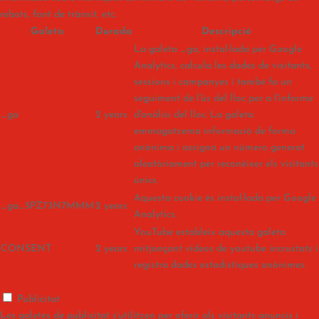
rebots, font de trànsit, etc.
Galeta
Durada
Descripció
La galeta _ga, instal·lada per Google
Analytics, calcula les dades de visitants,
sessions i campanyes i també fa un
seguiment de l'ús del lloc per a l'informe
_ga
2 years
d'anàlisi del lloc. La galeta
emmagatzema informació de forma
anònima i assigna un número generat
aleatòriament per reconèixer els visitants
únics.
Aquesta cookie és instal·lada per Google
_ga_5PZ73N7MMM
2 years
Analytics.
YouTube estableix aquesta galeta
CONSENT
2 years
mitjançant vídeos de youtube incrustats i
registra dades estadístiques anònimes.
Publicitat
Publicitat
Les galetes de publicitat s'utilitzen per oferir als visitants anuncis i