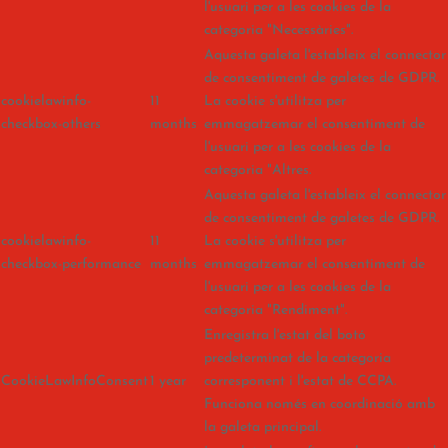
l'usuari per a les cookies de la
categoria "Necessàries".
Aquesta galeta l'estableix el connector
de consentiment de galetes de GDPR.
cookielawinfo-
11
La cookie s'utilitza per
checkbox-others
months
emmagatzemar el consentiment de
l'usuari per a les cookies de la
categoria "Altres.
Aquesta galeta l'estableix el connector
de consentiment de galetes de GDPR.
cookielawinfo-
11
La cookie s'utilitza per
checkbox-performance
months
emmagatzemar el consentiment de
l'usuari per a les cookies de la
categoria "Rendiment".
Enregistra l'estat del botó
predeterminat de la categoria
CookieLawInfoConsent
1 year
corresponent i l'estat de CCPA.
Funciona només en coordinació amb
la galeta principal.