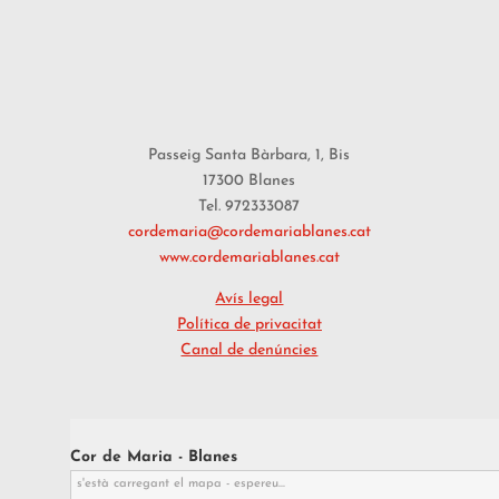
Passeig Santa Bàrbara, 1, Bis
17300 Blanes
Tel. 972333087
cordemaria@cordemariablanes.cat
www.cordemariablanes.cat
Avís legal
Política de privacitat
Canal de denúncies
Cor de Maria - Blanes
s'està carregant el mapa - espereu...