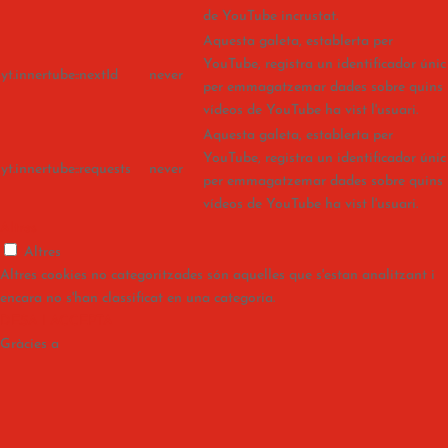
de YouTube incrustat.
Aquesta galeta, establerta per
YouTube, registra un identificador únic
yt.innertube::nextId
never
per emmagatzemar dades sobre quins
vídeos de YouTube ha vist l'usuari.
Aquesta galeta, establerta per
YouTube, registra un identificador únic
yt.innertube::requests
never
per emmagatzemar dades sobre quins
vídeos de YouTube ha vist l'usuari.
Altres
Altres
Altres cookies no categoritzades són aquelles que s'estan analitzant i
encara no s'han classificat en una categoria.
DESA I ACCEPTA
Gràcies a