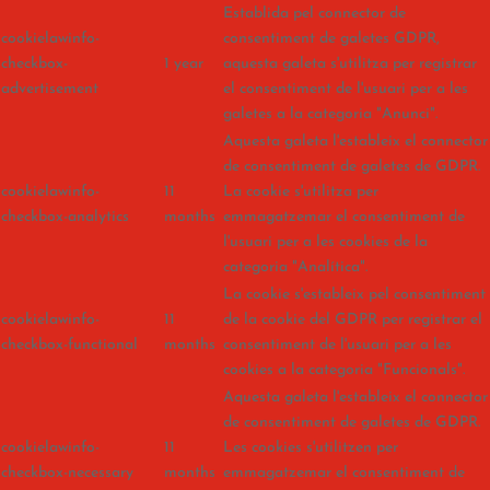
Establida pel connector de
cookielawinfo-
consentiment de galetes GDPR,
checkbox-
1 year
aquesta galeta s'utilitza per registrar
advertisement
el consentiment de l'usuari per a les
galetes a la categoria "Anunci".
Aquesta galeta l'estableix el connector
de consentiment de galetes de GDPR.
cookielawinfo-
11
La cookie s'utilitza per
checkbox-analytics
months
emmagatzemar el consentiment de
l'usuari per a les cookies de la
categoria "Analítica".
La cookie s'estableix pel consentiment
cookielawinfo-
11
de la cookie del GDPR per registrar el
checkbox-functional
months
consentiment de l'usuari per a les
cookies a la categoria "Funcionals".
Aquesta galeta l'estableix el connector
de consentiment de galetes de GDPR.
cookielawinfo-
11
Les cookies s'utilitzen per
checkbox-necessary
months
emmagatzemar el consentiment de