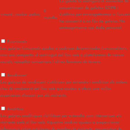
La galeta la configura el connector de
consentiment de galetes GDPR i
11
viewed_cookie_policy
s'utilitza per emmagatzemar si l'usuari
months
ha consentit o no l'ús de galetes. No
emmagatzema cap dada personal.
Funcionals
Funcionals
Les galetes funcionals ajuden a realitzar determinades funcionalitats,
com ara compartir el contingut del lloc web a plataformes de xarxes
socials, recopilar comentaris i altres funcions de tercers.
Rendiment
Rendiment
Les galetes de rendiment s'utilitzen per entendre i analitzar els índexs
clau de rendiment del lloc web que ajuden a oferir una millor
experiència d'usuari per als visitants.
Analítica
Analítica
Les galetes analítiques s'utilitzen per entendre com interactuen els
visitants amb el lloc web. Aquestes cookies ajuden a proporcionar
informació sobre mètriques de nombre de visitants, percentatge de